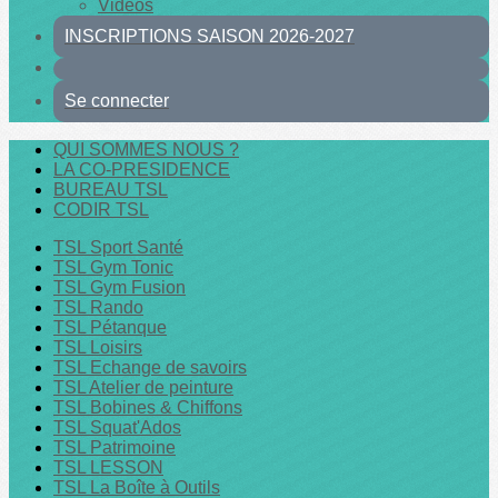
Vidéos
INSCRIPTIONS SAISON 2026-2027
Se connecter
QUI SOMMES NOUS ?
LA CO-PRESIDENCE
BUREAU TSL
CODIR TSL
TSL Sport Santé
TSL Gym Tonic
TSL Gym Fusion
TSL Rando
TSL Pétanque
TSL Loisirs
TSL Echange de savoirs
TSL Atelier de peinture
TSL Bobines & Chiffons
TSL Squat'Ados
TSL Patrimoine
TSL LESSON
TSL La Boîte à Outils