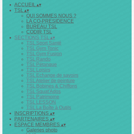
ACCUEIL
▴
▾
TSL
▴
▾
QUI SOMMES NOUS ?
LA CO-PRESIDENCE
BUREAU TSL
CODIR TSL
SECTIONS TSL
▴
▾
TSL Sport Santé
TSL Gym Tonic
TSL Gym Fusion
TSL Rando
TSL Pétanque
TSL Loisirs
TSL Echange de savoirs
TSL Atelier de peinture
TSL Bobines & Chiffons
TSL Squat'Ados
TSL Patrimoine
TSL LESSON
TSL La Boîte à Outils
INSCRIPTIONS
▴
▾
PARTENAIRES
▴
▾
ESPACE MEMBRES
▴
▾
Galeries photo