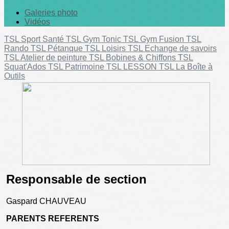
Galeries photo
Vidéos
TSL Sport Santé
TSL Gym Tonic
TSL Gym Fusion
TSL
Rando
TSL Pétanque
TSL Loisirs
TSL Echange de savoirs
TSL Atelier de peinture
TSL Bobines & Chiffons
TSL
Squat'Ados
TSL Patrimoine
TSL LESSON
TSL La Boîte à
Outils
Responsable de section
Gaspard CHAUVEAU
PARENTS REFERENTS