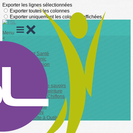
Exporter les lignes sélectionnées
Exporter toutes les colonnes
Exporter uniquement les colonnes affichées
Menu
<
>
TSL Sport Santé
TSL Gym Tonic
TSL Gym Fusion
TSL Rando
TSL Pétanque
TSL Loisirs
TSL Echange de savoirs
TSL Atelier de peinture
TSL Bobines & Chiffons
TSL Squat'Ados
TSL Patrimoine
TSL LESSON
TSL La Boîte à Outils
?>