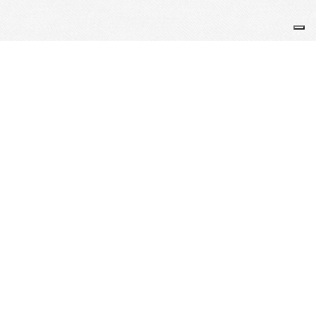
Je m'abonne à la newsletter
OK
Plan du site
Licences
Mentions légales
CGUV
Paramétrer vos cookies
Se connecter
Propulsé par AssoConnect, le logiciel des associations
Sportives
Vos choix en matière de confidentialité
Notification lors de la collecte