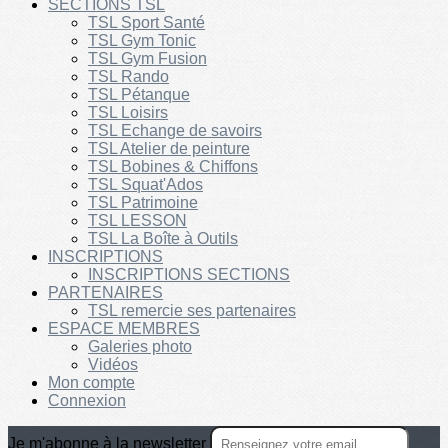
SECTIONS TSL
TSL Sport Santé
TSL Gym Tonic
TSL Gym Fusion
TSL Rando
TSL Pétanque
TSL Loisirs
TSL Echange de savoirs
TSL Atelier de peinture
TSL Bobines & Chiffons
TSL Squat'Ados
TSL Patrimoine
TSL LESSON
TSL La Boîte à Outils
INSCRIPTIONS
INSCRIPTIONS SECTIONS
PARTENAIRES
TSL remercie ses partenaires
ESPACE MEMBRES
Galeries photo
Vidéos
Mon compte
Connexion
Je m'abonne à la newsletter