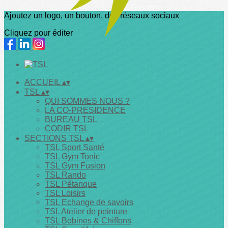
Ajoutez un logo, un bouton, des réseaux sociaux
Cliquez pour éditer
ACCUEIL
▴
▾
TSL
▴
▾
QUI SOMMES NOUS ?
LA CO-PRESIDENCE
BUREAU TSL
CODIR TSL
SECTIONS TSL
▴
▾
TSL Sport Santé
TSL Gym Tonic
TSL Gym Fusion
TSL Rando
TSL Pétanque
TSL Loisirs
TSL Echange de savoirs
TSL Atelier de peinture
TSL Bobines & Chiffons