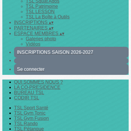
TSL Squat'Ados
TSL Patrimoine
TSL LESSON
TSL La Boîte à Outils
INSCRIPTIONS
▴
▾
PARTENAIRES
▴
▾
ESPACE MEMBRES
▴
▾
Galeries photo
Vidéos
INSCRIPTIONS SAISON 2026-2027
Se connecter
QUI SOMMES NOUS ?
LA CO-PRESIDENCE
BUREAU TSL
CODIR TSL
TSL Sport Santé
TSL Gym Tonic
TSL Gym Fusion
TSL Rando
TSL Pétanque