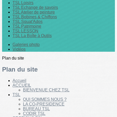
TSL Loisirs
TSL Echange de savoirs
TSL Atelier de peinture
TSL Bobines & Chiffons
TSL Squat'Ados
TSL Patrimoine
TSL LESSON
TSL La Boîte à Outils
Galeries photo
Vidéos
Plan du site
Plan du site
Accueil
ACCUEIL
BIENVENUE CHEZ TSL
TSL
QUI SOMMES NOUS ?
LA CO-PRESIDENCE
BUREAU TSL
CODIR TSL