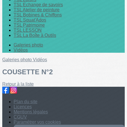
TSL Echange de savoirs
TSL Atelier de peinture
TSL Bobines & Chiffons
TSL Squat'Ados
TSL Patrimoine
TSL LESSON
TSL La Boîte à Outils
Galeries photo
Vidéos
Galeries photo
Vidéos
COUSETTE N°2
Retour à la liste
Plan du site
Licences
Mentions légales
CGUV
Paramétrer vos cookies