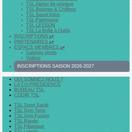
TSL Atelier de peinture
TSL Bobines & Chiffons
TSL Squat'Ados
TSL Patrimoine
TSL LESSON
TSL La Boîte à Outils
INSCRIPTIONS
▴
▾
PARTENAIRES
▴
▾
ESPACE MEMBRES
▴
▾
Galeries photo
Vidéos
INSCRIPTIONS SAISON 2026-2027
QUI SOMMES NOUS ?
LA CO-PRESIDENCE
BUREAU TSL
CODIR TSL
TSL Sport Santé
TSL Gym Tonic
TSL Gym Fusion
TSL Rando
TSL Pétanque
TSL Loisirs