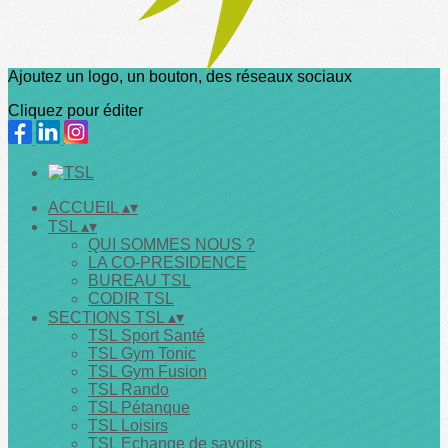
Ajoutez un logo, un bouton, des réseaux sociaux
Cliquez pour éditer
ACCUEIL
▴
▾
TSL
▴
▾
QUI SOMMES NOUS ?
LA CO-PRESIDENCE
BUREAU TSL
CODIR TSL
SECTIONS TSL
▴
▾
TSL Sport Santé
TSL Gym Tonic
TSL Gym Fusion
TSL Rando
TSL Pétanque
TSL Loisirs
TSL Echange de savoirs