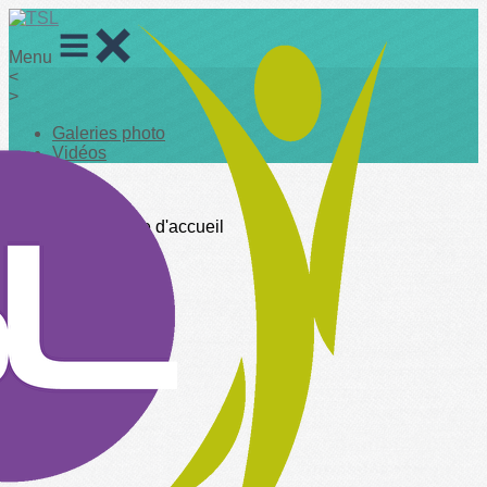
Menu
<
>
Galeries photo
Vidéos
?>
Images de la page d'accueil
Cliquez pour éditer